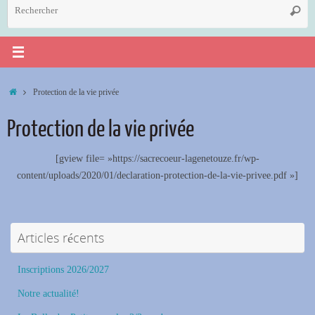
R
Reche
p
:
Accueil
Protection de la vie privée
Protection de la vie privée
[gview file= »https://sacrecoeur-lagenetouze.fr/wp-
content/uploads/2020/01/declaration-protection-de-la-vie-privee.pdf »]
Articles récents
Inscriptions 2026/2027
Notre actualité!