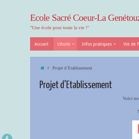
Passer
au
Ecole Sacré Coeur-La Genétou
contenu
"Une école pour toute la vie !"
Passer
Accueil
L’école
Infos pratiques
Vie de l
au
contenu
Accueil
Projet d’Etablissement
Projet d’Etablissement
Voici no